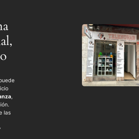
na
al,
co
 puede
icio
ianza
,
ión.
e las
y