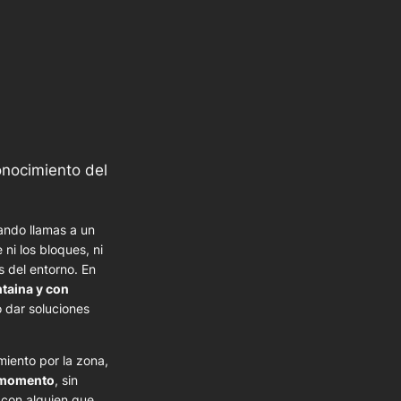
onocimiento del
ando llamas a un
ni los bloques, ni
es del entorno. En
taina y con
 dar soluciones
iento por la zona,
l momento
, sin
 con alguien que