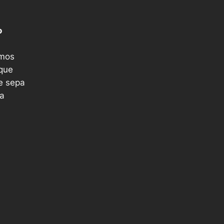
o
amos
rque
e sepa
 a