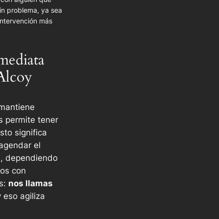
in problema, ya sea
intervención más
mediata
Alcoy
mantiene
 permite tener
Esto significa
agendar el
te, dependiendo
mos con
rs:
nos llamas
y eso agiliza