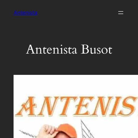
Saltar
Antenista
al
contenido
Antenista Busot