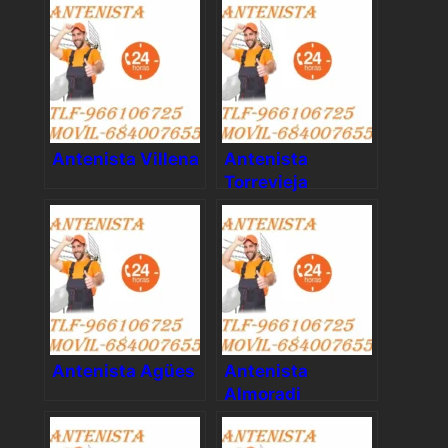
Antenista Villena
Antenista
Torrevieja
Antenista Agües
Antenista
Almoradi