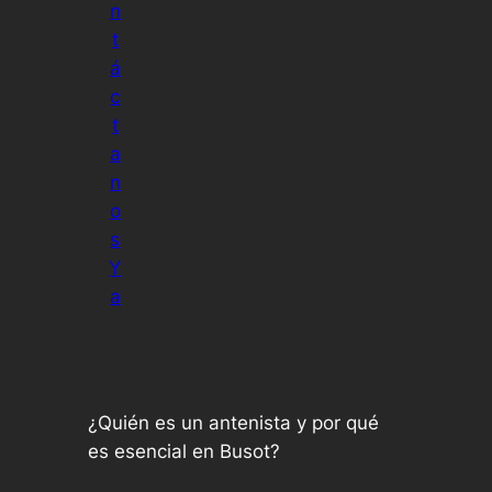
n
t
á
c
t
a
n
o
s
Y
a
¿Quién es un antenista y por qué
es esencial en Busot?